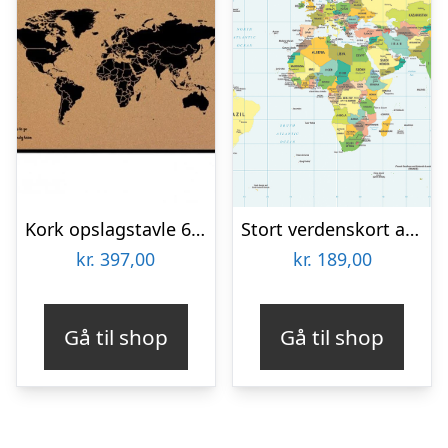
Kork opslagstavle 60×90 cm. med sort verdenskort i en sort ramme
Stort verdenskort af Illux
kr.
397,00
kr.
189,00
Gå til shop
Gå til shop