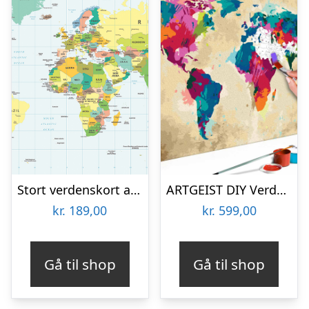
Stort verdenskort af Illux
ARTGEIST DIY Verdenskort Colourful maleri – hvidt lærred, inkl. maling og 2 pensler (H: 40cm)
kr.
189,00
kr.
599,00
Gå til shop
Gå til shop