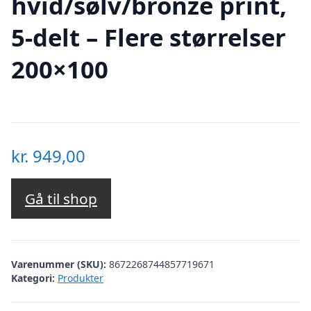
hvid/sølv/bronze print,
5-delt – Flere størrelser
200×100
kr.
949,00
Gå til shop
Varenummer (SKU):
8672268744857719671
Kategori:
Produkter