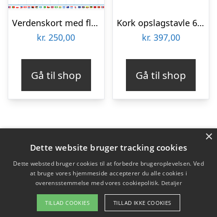
Verdenskort med flag af Illux
Kork opslagstavle 60×90 cm. med hvidt verdenskort i en hvid ramme
kr.
250,00
kr.
397,00
Gå til shop
Gå til shop
×
Varekategorier
Dette website bruger tracking cookies
Produkter
Dette websted bruger cookies til at forbedre brugeroplevelsen. Ved
at bruge vores hjemmeside accepterer du alle cookies i
overensstemmelse med vores cookiepolitik.
Detaljer
Copyright 2026 - Pilanto Aps
TILLAD COOKIES
TILLAD IKKE COOKIES
Forside
Om / kontakt
Blog
Betingelser