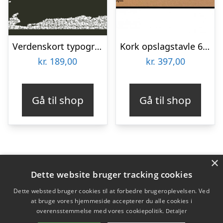
Verdenskort typografi af Illux
Kork opslagstavle 60×90 cm. med sort verdenskort i en sort ramme
kr.
189,00
kr.
397,00
Gå til shop
Gå til shop
×
Varekategorier
Dette website bruger tracking cookies
Produkter
Dette websted bruger cookies til at forbedre brugeroplevelsen. Ved
at bruge vores hjemmeside accepterer du alle cookies i
overensstemmelse med vores cookiepolitik.
Detaljer