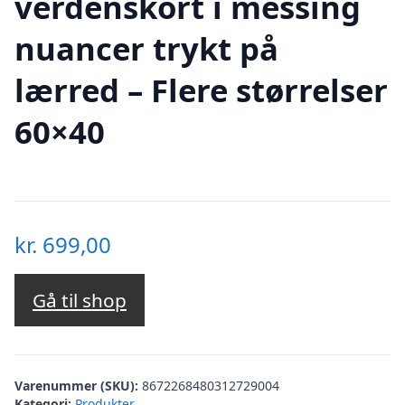
verdenskort i messing
nuancer trykt på
lærred – Flere størrelser
60×40
kr.
699,00
Gå til shop
Varenummer (SKU):
8672268480312729004
Kategori:
Produkter