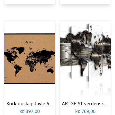
Kork opslagstavle 60×90 cm. med sort verdenskort i en sort ramme
ARTGEIST verdenskort, 5-delt – Metal World Map II – Flere størrelser 100×50
kr.
397,00
kr.
769,00