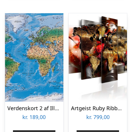
Verdenskort 2 af Illux
Artgeist Ruby Ribbon – Abstrakt verdenskort trykt på lærred, 5-delt (100×50 cm) 100×50
kr.
189,00
kr.
799,00