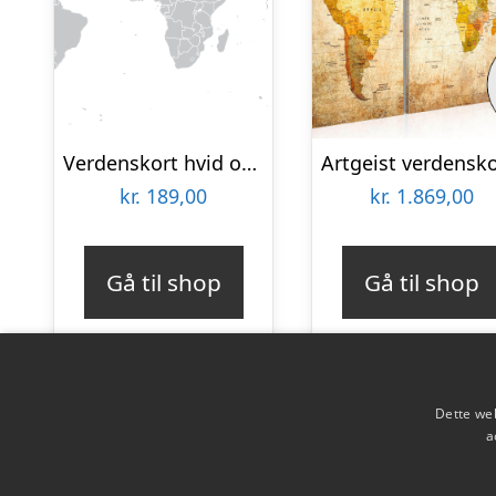
Verdenskort hvid og grå af Illux
kr.
189,00
kr.
1.869,00
Gå til shop
Gå til shop
Dette web
a