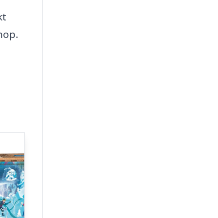
kt
hop.