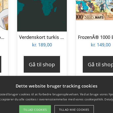
Artgeist verdenskort – Antique Journeys plexiglas billede, 3-delt – flere størrelser 120×80
Verdenskort turkis af Illux
kr.
189,00
kr.
149,00
Gå til shop
Gå til sho
Dette website bruger tracking cookies
sted bruger cookies til at forbedre brugeroplevelsen. Ved at bruge vores 
ccepterer du alle cookies i overensstemmelse med vores cookiepolitik.
Detalj
TILLAD COOKIES
TILLAD IKKE COOKIES