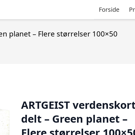
Forside
P
en planet – Flere størrelser 100×50
ARTGEIST verdenskort,
delt – Green planet –
Flere størrelser 100×5