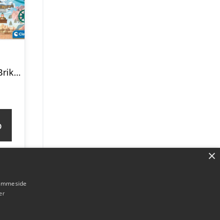
FrozenÂ® 1000 Brikker Verdenskort Puslespil
p
×
hjemmeside
er