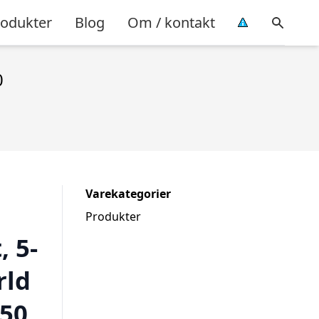
rodukter
Blog
Om / kontakt
0
Varekategorier
Produkter
 5-
rld
×50