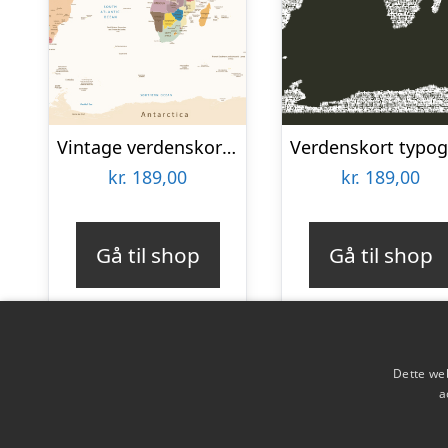
Vintage verdenskort af Illux
kr.
189,00
kr.
189,00
Gå til shop
Gå til shop
Dette web
a