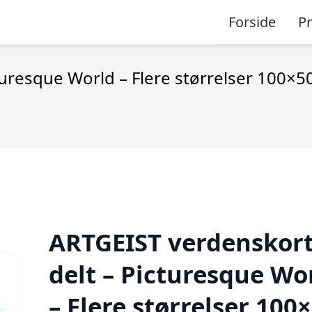
Forside
P
turesque World – Flere størrelser 100×5
ARTGEIST verdenskort,
delt – Picturesque Wo
– Flere størrelser 100