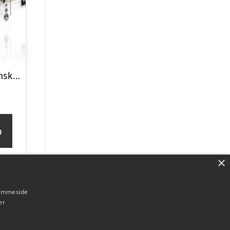
ARTGEIST verdenskort, 5-delt – Metal World Map II – Flere størrelser 100×50
p
×
hjemmeside
er