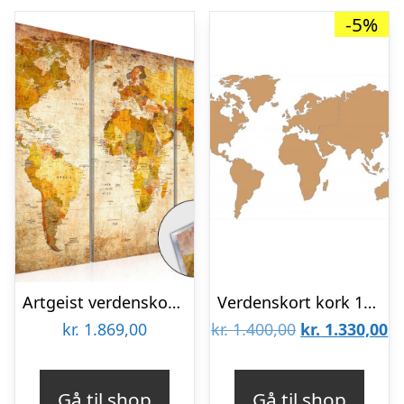
-5%
Artgeist verdenskort – Antique Journeys plexiglas billede, 3-delt – flere størrelser 120×80
Verdenskort kork 164x300cm
Den
D
kr.
1.869,00
kr.
1.400,00
kr.
1.330,00
oprindelige
ak
pris
pr
Gå til shop
Gå til shop