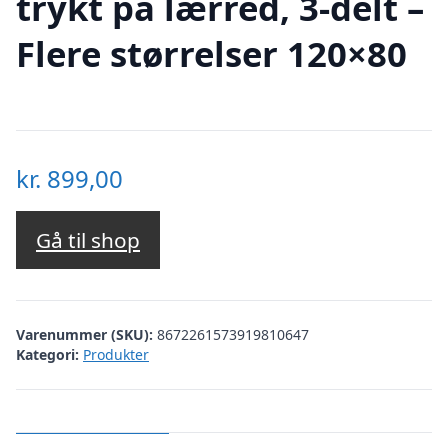
trykt på lærred, 3-delt –
Flere størrelser 120×80
kr.
899,00
Gå til shop
Varenummer (SKU):
8672261573919810647
Kategori:
Produkter