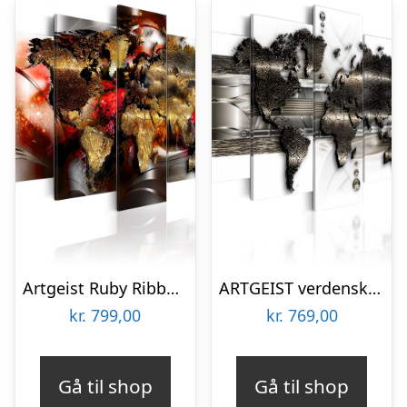
Artgeist Ruby Ribbon – Abstrakt verdenskort trykt på lærred, 5-delt (100×50 cm) 100×50
ARTGEIST verdenskort, 5-delt – Metal World Map II – Flere størrelser 100×50
kr.
799,00
kr.
769,00
Gå til shop
Gå til shop