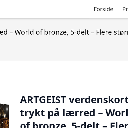
Forside
P
d – World of bronze, 5-delt – Flere stø
ARTGEIST verdenskor
trykt på lærred – Wor
of bronze, 5-delt – Fle