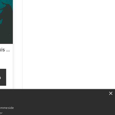
Verdenskort turkis af Illux
p
×
hjemmeside
er