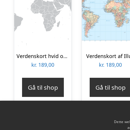
Verdenskort hvid og grå af Illux
Verdenskort af Ill
kr.
189,00
kr.
189,00
Gå til shop
Gå til shop
Dette web
a