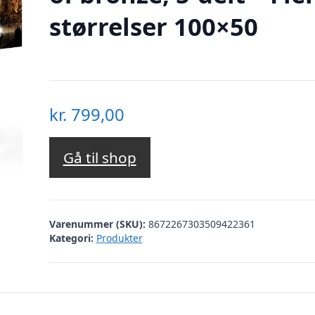
størrelser 100×50
kr.
799,00
Gå til shop
Varenummer (SKU):
8672267303509422361
Kategori:
Produkter