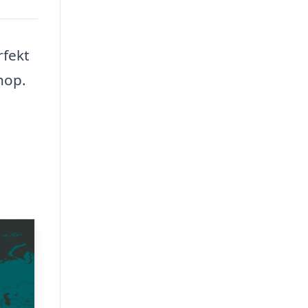
rfekt
hop.