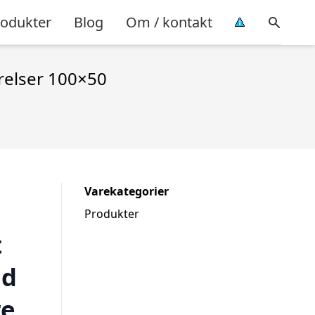
rodukter
Blog
Om / kontakt
rrelser 100×50
Varekategorier
Produkter
t
ld
re