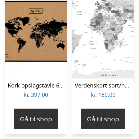
Kork opslagstavle 60×90 cm. med sort verdenskort i en sort ramme
Verdenskort sort/hvid af Illux
kr.
397,00
kr.
189,00
Gå til shop
Gå til shop