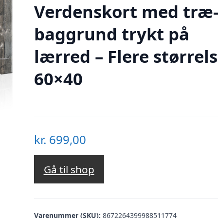
Verdenskort med træ
baggrund trykt på
lærred – Flere størrel
60×40
kr.
699,00
Gå til shop
Varenummer (SKU):
8672264399988511774