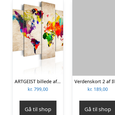
ARTGEIST billede af verdenskort – Verdenskort: Abstract Fantasy – Flere størrelser 100×50
kr.
799,00
kr.
189,00
Gå til shop
Gå til shop