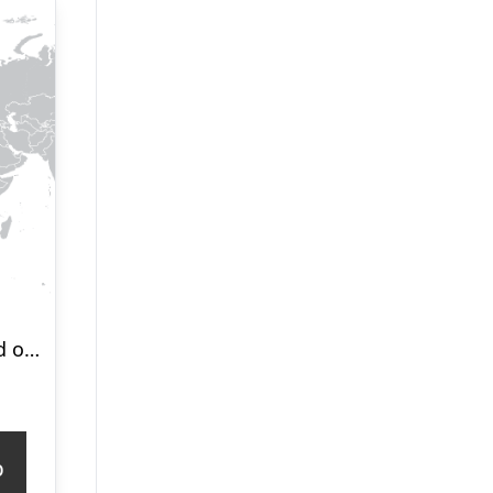
Verdenskort hvid og grå af Illux
p