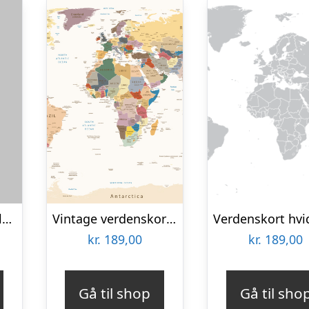
Verdenskort 2 af Illux
Vintage verdenskort af Illux
kr.
189,00
kr.
189,00
Gå til shop
Gå til sho