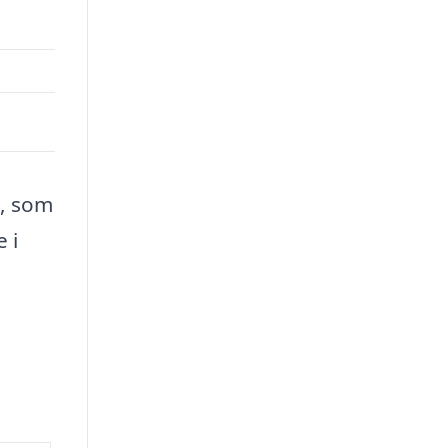
d, som
 i