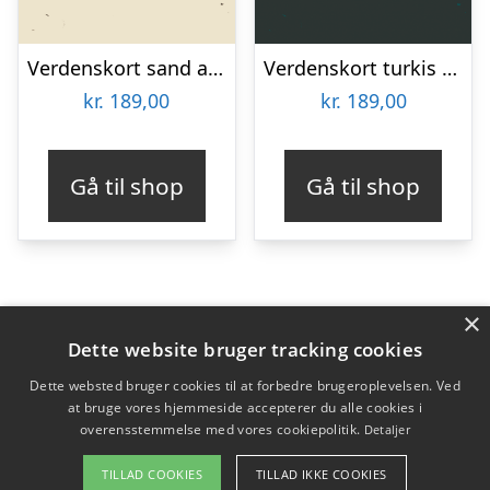
Verdenskort sand af Illux
Verdenskort turkis af Illux
kr.
189,00
kr.
189,00
Gå til shop
Gå til shop
×
Varekategorier
Dette website bruger tracking cookies
Produkter
Dette websted bruger cookies til at forbedre brugeroplevelsen. Ved
at bruge vores hjemmeside accepterer du alle cookies i
overensstemmelse med vores cookiepolitik.
Detaljer
Copyright 2026 - Pilanto Aps
TILLAD COOKIES
TILLAD IKKE COOKIES