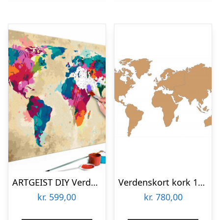
ARTGEIST DIY Verdenskort Colourful maleri – hvidt lærred, inkl. maling og 2 pensler (H: 40cm)
Verdenskort kork 107×200 cm.
kr.
599,00
kr.
780,00