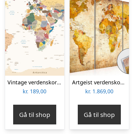
Vintage verdenskort af Illux
Artgeist verdenskort – Antique Journeys plexiglas billede, 3-delt – flere størrelser 120×80
kr.
189,00
kr.
1.869,00
Gå til shop
Gå til shop