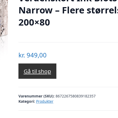
Narrow – Flere størrel
200×80
kr.
949,00
Gå til shop
Varenummer (SKU):
8672267580839182357
Kategori:
Produkter