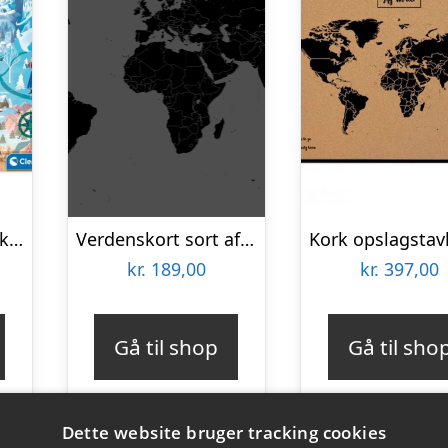
FrozenÂ® 1000 Brikker Verdenskort Puslespil
Verdenskort sort af Illux
kr.
189,00
kr.
397,00
Gå til shop
Gå til sho
Dette website bruger tracking cookies