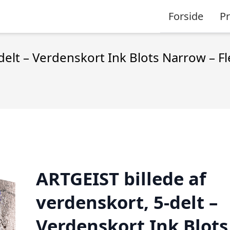
Forside
P
delt – Verdenskort Ink Blots Narrow – F
ARTGEIST billede af
verdenskort, 5-delt –
Verdenskort Ink Blots