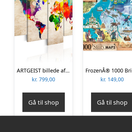
ARTGEIST billede af verdenskort – Verdenskort: Abstract Fantasy – Flere størrelser 100×50
kr.
799,00
kr.
149,00
Gå til shop
Gå til shop