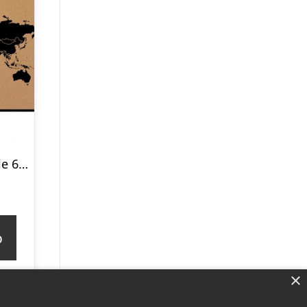
Kork opslagstavle 60×90 cm. med sort verdenskort i en sort ramme
p
×