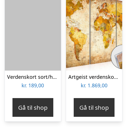
Verdenskort sort/hvid af Illux
Artgeist verdenskort – Antique Journeys plexiglas billede, 3-delt – flere størrelser 120×80
kr.
189,00
kr.
1.869,00
Gå til shop
Gå til shop