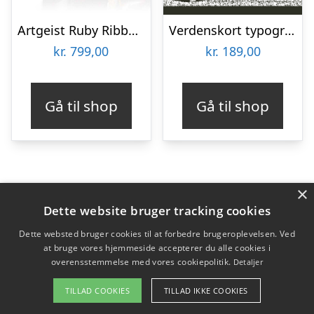
Artgeist Ruby Ribbon – Abstrakt verdenskort trykt på lærred, 5-delt (100×50 cm) 100×50
Verdenskort typografi af Illux
kr.
799,00
kr.
189,00
Gå til shop
Gå til shop
×
Varekategorier
Dette website bruger tracking cookies
Produkter
Dette websted bruger cookies til at forbedre brugeroplevelsen. Ved
at bruge vores hjemmeside accepterer du alle cookies i
overensstemmelse med vores cookiepolitik.
Detaljer
Copyright 2026 - Pilanto Aps
TILLAD COOKIES
TILLAD IKKE COOKIES
Forside
Om / kontakt
Blog
Betingelser